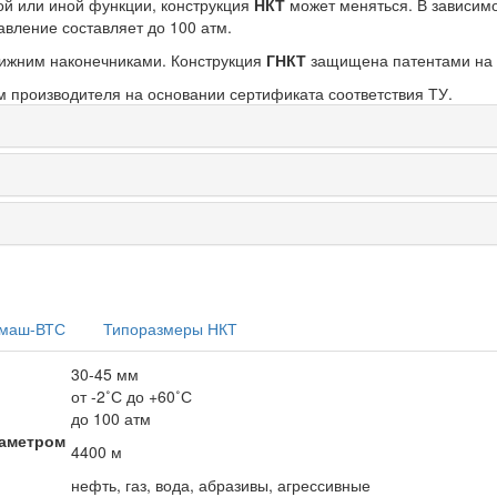
ой или иной функции, конструкция
НКТ
может меняться. В зависимо
авление составляет до 100 атм.
нижним наконечниками. Конструкция
ГНКТ
защищена патентами на 
м производителя на основании сертификата соответствия ТУ.
омаш-ВТС
Типоразмеры НКТ
30-45 мм
от -2˚С до +60˚С
до 100 атм
иаметром
4400 м
нефть, газ, вода, абразивы, агрессивные